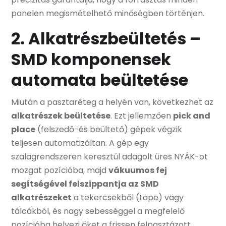
panelen megismételhető minőségben történjen.
2. Alkatrészbeültetés –
SMD komponensek
automata beültetése
Miután a pasztaréteg a helyén van, következhet az
alkatrészek beültetése
. Ezt jellemzően
pick and
place
(felszedő-és beültető) gépek végzik
teljesen automatizáltan. A gép egy
szalagrendszeren keresztül adagolt üres NYÁK-ot
mozgat pozícióba, majd
vákuumos fej
segítségével felszippantja az SMD
alkatrészeket
a tekercsekből (tape) vagy
tálcákból, és nagy sebességgel a megfelelő
pozícióba helyezi őket a frissen felpasztázott