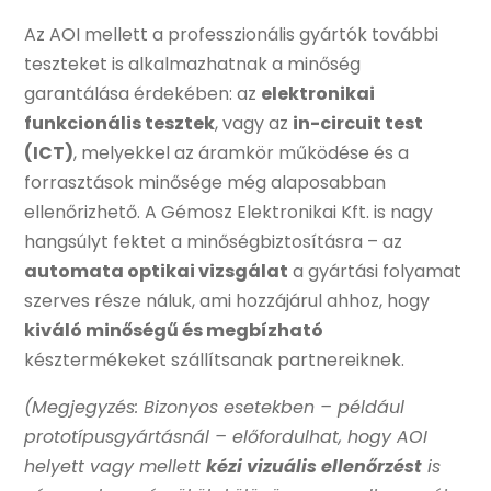
Az AOI mellett a professzionális gyártók további
teszteket is alkalmazhatnak a minőség
garantálása érdekében: az
elektronikai
funkcionális tesztek
, vagy az
in-circuit test
(ICT)
, melyekkel az áramkör működése és a
forrasztások minősége még alaposabban
ellenőrizhető. A Gémosz Elektronikai Kft. is nagy
hangsúlyt fektet a minőségbiztosításra – az
automata optikai vizsgálat
a gyártási folyamat
szerves része náluk, ami hozzájárul ahhoz, hogy
kiváló minőségű és megbízható
késztermékeket szállítsanak partnereiknek.
(Megjegyzés: Bizonyos esetekben – például
prototípusgyártásnál – előfordulhat, hogy AOI
helyett vagy mellett
kézi vizuális ellenőrzést
is