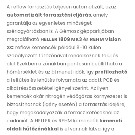
A reflow forrasztás teljesen automatizált, azaz
automatizált forrasztási eljárás
, amely
garantálja az egyenletes minőséget
szériagyártásban is. A Gémosz gépparkjában
megtalálható
HELLER 1809 MK3
és
REHM Vision
XC
reflow kemencék például 8–10 külön
szabályozott fűtőzónával rendelkeznek felül és
alul. Ezekben a zónákban pontosan beállítható a
hőmérséklet és az átmeneti idők, így
profilozható
a felfűtés és lehűtés folyamata az adott PCB és
alkatrészösszetétel igényei szerint. Az ilyen
kemencék akár nitrogén védőgázas környezetet is
biztosíthatnak (igény esetén) a forrasztás idejére,
hogy megakadályozzák a forrasz kötéseknél az
oxidációt. A HELLER és REHM kemencék
kimeneti
oldali hűtőzónákkal
is el vannak látva, így a