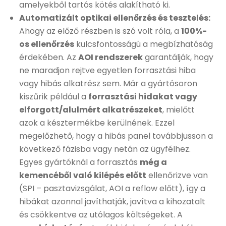
amelyekből tartós kötés alakítható ki.
Automatizált optikai ellenőrzés és tesztelés:
Ahogy az előző részben is szó volt róla, a
100%-
os ellenőrzés
kulcsfontosságú a megbízhatóság
érdekében. Az
AOI rendszerek
garantálják, hogy
ne maradjon rejtve egyetlen forrasztási hiba
vagy hibás alkatrész sem. Már a gyártósoron
kiszűrik például a
forrasztási hidakat vagy
elforgott/alulmért alkatrészeket
, mielőtt
azok a késztermékbe kerülnének. Ezzel
megelőzhető, hogy a hibás panel továbbjusson a
következő fázisba vagy netán az ügyfélhez.
Egyes gyártóknál a forrasztás
még a
kemencéből való kilépés előtt
ellenőrizve van
(SPI – pasztavizsgálat, AOI a reflow előtt), így a
hibákat azonnal javíthatják, javítva a kihozatalt
és csökkentve az utólagos költségeket. A