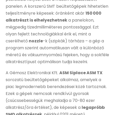
panelen. A korszerű SMT beültetőgépek hihetetlen
teljesítményre képesek: óránként akár
150 000
alkatrészt is elhelyezhetnek
a panelokon,
mégpedig tizedmilliméteres pontossággal. Ezt
olyan fejlett technológiákkal érik el, mint a
cserélhető
nozzle
-k (szipkák) tárháza – a gép a
program szerint automatikusan vált a különböző
méretű és vákuumnyomású fejeken, hogy a sokféle
alkatrésztípust optimálisan tudja kezelni.
A Gémosz Elektronikai Kft.
ASM Siplace ASM TX
sorozatú beültetőgépeket alkalmaz, amelyek a
piac legmodernebb berendezései közé tartoznak.
Ezek a gépek nemcsak rendkívül gyorsak
(csúcssebességük meghaladja a 70-80 ezer
alkatrész/óra értéket), de képesek a
legapróbb
SMD alkatrészek
, például 0201 méretű