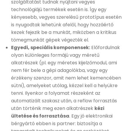
szolgáltatást tudnak nyújtani vegyes
technológiájú termékek esetén is. Így egy
kényesebb, vegyes szerelésű prototípus esetén
is nyugodtak lehetünk afelől, hogy hozzáértő
kezek fejezik be a munkát, miközben a kritikus
tömegmunkát gépek végezték el.
Egyedi, speciális komponensek:
Előfordulnak
olyan különleges formájú vagy méretű
alkatrészek (pl. egy méretes kijelzőmodul, ami
nem fér bele a gépi adagolókba, vagy egy
érzékeny szenzor, amit nem lehet kemencében
sütni), amelyeket utólag, kézzel kell a helyükre
tenni. Ilyenkor a folyamat részeként az
automatizált szakasz után, a reflow forrasztás
után történik meg ezen alkatrészek
kézi
ültetése és forrasztása
. Egy jó elektronikai
bérgyártó ebben is partner: biztosítja a