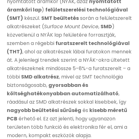
nyomtatott áramkör (NYÁK, azaz
nyomtatott
áramköri lap
)
felületszerelési technológiával
(SMT)
készül.
SMT beültetés
során a felületszerelt
alkatrészeket (
Surface Mount Device
,
SMD
)
közvetlenül a NYÁK lap felületére forrasztják,
szemben a régebbi
furatszerelt technológiával
(THT)
, ahol az alkatrészek lábai furatokon mennek
át. A jelenlegi trendek szerint a NYÁK-okra ültetett
alkatrészeknek mindössze 5–8%-a furatszerelt – a
többi
SMD alkatrész
, mivel az SMT technológia
biztonságosabb,
gyorsabban és
költséghatékonyabban automatizálható
,
ráadásul az SMD alkatrészek sokkal kisebbek, így
nagyobb beültetési sűrűség
és
kisebb méretű
PCB
érhető el. Ez azt jelenti, hogy ugyanazon
területen több funkció és elektronika fér el, ami a
modern, kompakt eszközök alapja.