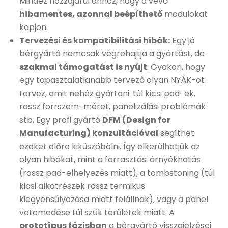
Mindez hozzájárul ahhoz, hogy a vevő
hibamentes, azonnal beépíthető
modulokat
kapjon.
Tervezési és kompatibilitási hibák:
Egy jó
bérgyártó nemcsak végrehajtja a gyártást, de
szakmai támogatást is nyújt
. Gyakori, hogy
egy tapasztalatlanabb tervező olyan NYÁK-ot
tervez, amit nehéz gyártani: túl kicsi pad-ek,
rossz forrszem-méret, panelizálási problémák
stb. Egy profi gyártó
DFM (Design for
Manufacturing) konzultációval
segíthet
ezeket előre kiküszöbölni. Így elkerülhetjük az
olyan hibákat, mint a forrasztási árnyékhatás
(rossz pad-elhelyezés miatt), a tombstoning (túl
kicsi alkatrészek rossz termikus
kiegyensúlyozása miatt felállnak), vagy a panel
vetemedése túl szűk területek miatt. A
prototípus fázisban
a bérgyártó visszajelzései