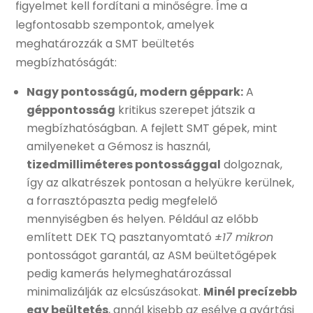
figyelmet kell fordítani a minőségre. Íme a
legfontosabb szempontok, amelyek
meghatározzák a SMT beültetés
megbízhatóságát:
Nagy pontosságú, modern géppark:
A
géppontosság
kritikus szerepet játszik a
megbízhatóságban. A fejlett SMT gépek, mint
amilyeneket a Gémosz is használ,
tizedmilliméteres pontossággal
dolgoznak,
így az alkatrészek pontosan a helyükre kerülnek,
a forrasztópaszta pedig megfelelő
mennyiségben és helyen. Például az előbb
említett DEK TQ pasztanyomtató
±17 mikron
pontosságot garantál, az ASM beültetőgépek
pedig kamerás helymeghatározással
minimalizálják az elcsúszásokat.
Minél precízebb
egy beültetés
, annál kisebb az esélye a gyártási