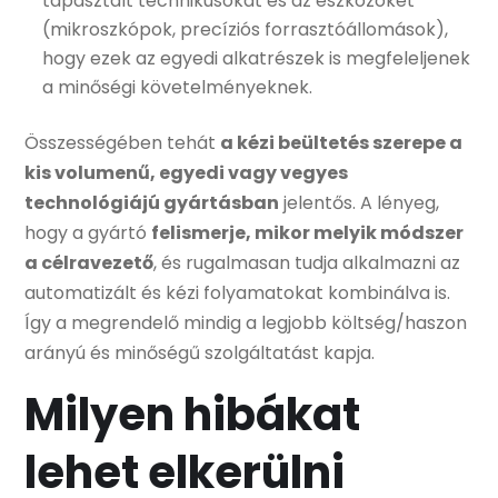
tapasztalt technikusokat és az eszközöket
(mikroszkópok, precíziós forrasztóállomások),
hogy ezek az egyedi alkatrészek is megfeleljenek
a minőségi követelményeknek.
Összességében tehát
a kézi beültetés szerepe a
kis volumenű, egyedi vagy vegyes
technológiájú gyártásban
jelentős. A lényeg,
hogy a gyártó
felismerje, mikor melyik módszer
a célravezető
, és rugalmasan tudja alkalmazni az
automatizált és kézi folyamatokat kombinálva is.
Így a megrendelő mindig a legjobb költség/haszon
arányú és minőségű szolgáltatást kapja.
Milyen hibákat
lehet elkerülni