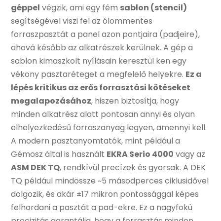
géppel
végzik, ami egy fém
sablon (stencil)
segítségével viszi fel az ólommentes
forraszpasztát a panel azon pontjaira (padjeire),
ahová később az alkatrészek kerülnek. A gép a
sablon kimaszkolt nyílásain keresztül ken egy
vékony pasztaréteget a megfelelő helyekre.
Ez a
lépés kritikus az erős forrasztási kötéseket
megalapozásához
, hiszen biztosítja, hogy
minden alkatrész alatt pontosan annyi és olyan
elhelyezkedésű forraszanyag legyen, amennyi kell.
A modern pasztanyomtatók, mint például a
Gémosz által is használt
EKRA Serio 4000
vagy az
ASM DEK TQ
, rendkívül precízek és gyorsak. A DEK
TQ például mindössze ~5 másodperces ciklusidővel
dolgozik, és akár ±17 mikron pontossággal képes
felhordani a pasztát a pad-ekre. Ez a nagyfokú
precizitás garantálja, hogy a forrasztás minden