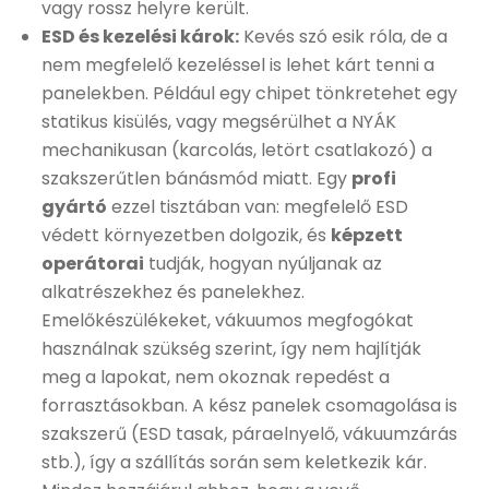
vagy rossz helyre került.
ESD és kezelési károk:
Kevés szó esik róla, de a
nem megfelelő kezeléssel is lehet kárt tenni a
panelekben. Például egy chipet tönkretehet egy
statikus kisülés, vagy megsérülhet a NYÁK
mechanikusan (karcolás, letört csatlakozó) a
szakszerűtlen bánásmód miatt. Egy
profi
gyártó
ezzel tisztában van: megfelelő ESD
védett környezetben dolgozik, és
képzett
operátorai
tudják, hogyan nyúljanak az
alkatrészekhez és panelekhez.
Emelőkészülékeket, vákuumos megfogókat
használnak szükség szerint, így nem hajlítják
meg a lapokat, nem okoznak repedést a
forrasztásokban. A kész panelek csomagolása is
szakszerű (ESD tasak, páraelnyelő, vákuumzárás
stb.), így a szállítás során sem keletkezik kár.