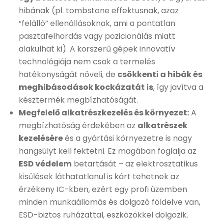
hibának (pl. tombstone effektusnak, azaz
“felálló” ellenállásoknak, ami a pontatlan
pasztafelhordás vagy pozicionálás miatt
alakulhat ki). A korszerű gépek innovatív
technológiája nem csak a termelés
hatékonyságát növeli, de
csökkenti a hibák és
meghibásodások kockázatát is
, így javítva a
késztermék megbízhatóságát.
Megfelelő alkatrészkezelés és környezet:
A
megbízhatóság érdekében az
alkatrészek
kezelésére
és a gyártási környezetre is nagy
hangsúlyt kell fektetni. Ez magában foglalja az
ESD védelem
betartását – az elektrosztatikus
kisülések láthatatlanul is kárt tehetnek az
érzékeny IC-kben, ezért egy profi üzemben
minden munkaállomás és dolgozó földelve van,
ESD-biztos ruházattal, eszközökkel dolgozik.