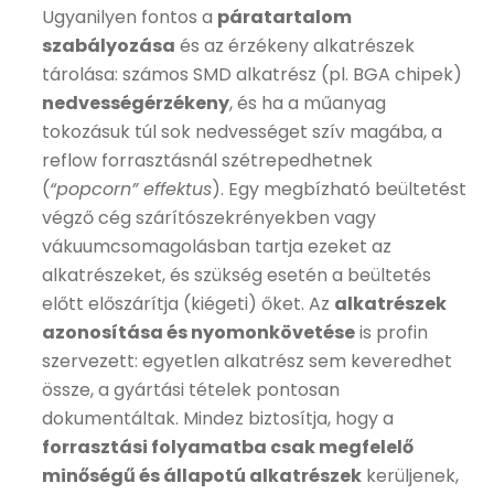
Ugyanilyen fontos a
páratartalom
szabályozása
és az érzékeny alkatrészek
tárolása: számos SMD alkatrész (pl. BGA chipek)
nedvességérzékeny
, és ha a műanyag
tokozásuk túl sok nedvességet szív magába, a
reflow forrasztásnál szétrepedhetnek
(
“popcorn” effektus
). Egy megbízható beültetést
végző cég szárítószekrényekben vagy
vákuumcsomagolásban tartja ezeket az
alkatrészeket, és szükség esetén a beültetés
előtt előszárítja (kiégeti) őket. Az
alkatrészek
azonosítása és nyomonkövetése
is profin
szervezett: egyetlen alkatrész sem keveredhet
össze, a gyártási tételek pontosan
dokumentáltak. Mindez biztosítja, hogy a
forrasztási folyamatba csak megfelelő
minőségű és állapotú alkatrészek
kerüljenek,