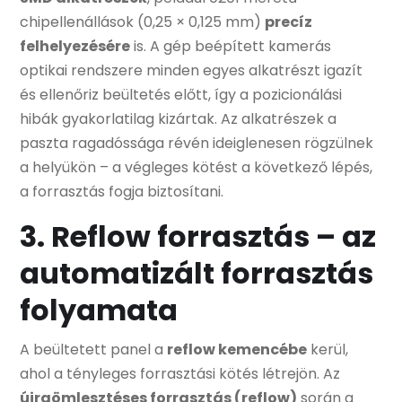
chipellenállások (0,25 × 0,125 mm)
precíz
felhelyezésére
is. A gép beépített kamerás
optikai rendszere minden egyes alkatrészt igazít
és ellenőriz beültetés előtt, így a pozicionálási
hibák gyakorlatilag kizártak. Az alkatrészek a
paszta ragadóssága révén ideiglenesen rögzülnek
a helyükön – a végleges kötést a következő lépés,
a forrasztás fogja biztosítani.
3. Reflow forrasztás – az
automatizált forrasztás
folyamata
A beültetett panel a
reflow kemencébe
kerül,
ahol a tényleges forrasztási kötés létrejön. Az
újraömlesztéses forrasztás (reflow)
során a