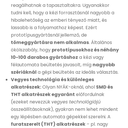
reagálhatnak a tapasztaltakra. Ugyanakkor
tudni kell, hogy a kézi forrasztásnál nagyobb a
hibalehetőség az emberi tényező miatt, és
lassabb is a folyamathoz képest. Ezért
prototípusgyártásnál jellemző, de
tömeggyártásra nem alkalmas
. Általános
ökölszabály, hogy
prototípusokhoz és néhány
10-100 darabos gyártáshoz
a kézi vagy
félautomata beültetés javasolt, míg
nagyobb
szériáknál
a gépi beültetés az ideális választás.
Vegyes technológia és különleges
alkatrészek:
Olyan NYÁK-oknál, ahol
SMD és
THT alkatrészek egyaránt
előfordulnak
(ezeket nevezzük
vegyes technológiájú
összeállításoknak), gyakran nem lehet mindent
egy lépésben automata gépekkel szerelni. A
furatszerelt (THT) alkatrészek
– pl. nagy