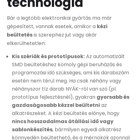
technológia
Bár a legtöbb elektronikai gyártás ma már
gépesített, vannak esetek, amikor a
kézi
beültetés
is szerephez jut vagy akár
elkerülhetetlen:
Kis szériák és prototípusok:
Az automatizált
SMD beültetéshez komoly gépi beruházás és
programozási idő szükséges, ami kis darabszám
esetén nem térül meg. Ha csak néhány vagy
néhányszor tíz darab NYÁK-ról van szó (pl.
prototípus fejlesztésnél), gyakran
gyorsabb és
gazdaságosabb kézzel beültetni
az
alkatrészeket. A kézi beültetés előnye, hogy
nincs hosszadalmas átállási idő vagy
sablonkészítés
, bármilyen egyedi alkatrész
könnyedén beültethető, és a mérnökök azonnal