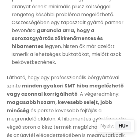
aranyat érnek: minimális plusz költséggel
rengeteg későbbi probléma megelőzhető.
Összességében egy tapasztalt gyártó partner
bevonása
garancia arra, hogy a
sorozatgyártás zökkenőmentes és
hibamentes
legyen, hiszen ők már azelőtt
ismerik a lehetséges buktatókat, mielőtt azok
bekövetkeznének.
Látható, hogy egy professzionális bérgyártóval
szinte
minden gyakori SMT hiba megelőzhető
vagy azonnal korrigálható
. A végeredmény:
magasabb hozam, kevesebb selejt, jobb
minőség
és persze kevesebb fejfájás a
megrendelő oldalon. A hibamentes gyártás pedig
Nyelv:
HU
▾
végső soron a kész termék megbízhatóságában
és az ügyfél elégedettségében is megmutatkozik.