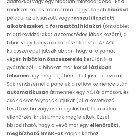
adatokkal vagy egy hibátlan mintadarabbal. Ez a
rendszer képes felismerni a leggyakoribb
hibákat
:
például az elcsúszott vagy
rosszul illesztett
alkatrészeket
, a
forrasztási hidakat
(óntöbblet
miatti rövidzárakat a szomszédos lábak között), a
hibás vagy hiányzó alkatrészeket stb.. Az AOI
kulcsszerepet játszik abban, hogy a folyamat
végén
hibátlan összeszerelés
kerüljön ki a
gyártásból – a hibákat már
korai fázisban
felismeri
, így még idejében lehet javítani azokat.
Sok rendszernél a panelek a reflow kemence után
automatikusan
átmennek egy AOI állomáson, és
csak akkor folytatják útjukat (pl. a következő
tesztfázisba vagy csomagolásba), ha minden
ellenőrzési kritériumnak megfeleltek. Ezzel
biztosítható, hogy a vevő már egy
ellenőrzött,
megbízható NYÁK-ot
kapjon kézhez.