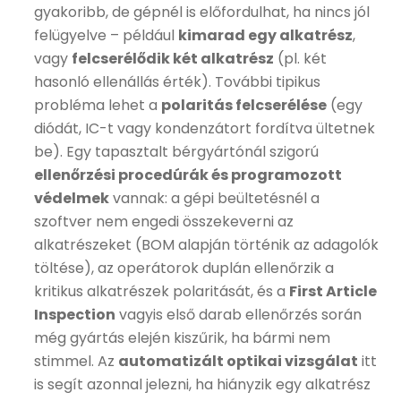
gyakoribb, de gépnél is előfordulhat, ha nincs jól
felügyelve – például
kimarad egy alkatrész
,
vagy
felcserélődik két alkatrész
(pl. két
hasonló ellenállás érték). További tipikus
probléma lehet a
polaritás felcserélése
(egy
diódát, IC-t vagy kondenzátort fordítva ültetnek
be). Egy tapasztalt bérgyártónál szigorú
ellenőrzési procedúrák és programozott
védelmek
vannak: a gépi beültetésnél a
szoftver nem engedi összekeverni az
alkatrészeket (BOM alapján történik az adagolók
töltése), az operátorok duplán ellenőrzik a
kritikus alkatrészek polaritását, és a
First Article
Inspection
vagyis első darab ellenőrzés során
még gyártás elején kiszűrik, ha bármi nem
stimmel. Az
automatizált optikai vizsgálat
itt
is segít azonnal jelezni, ha hiányzik egy alkatrész