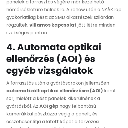
panelek a forrasztás végére már kezelhető
hőmérsékletűre hűlnek le. A reflow után a NYÁK lap
gyakorlatilag kész: az SMD alkatrészek szilárdan
rögzültek,
villamos kapcsolat
jött létre minden
szükséges ponton.
4. Automata optikai
ellenőrzés (AOI) és
egyéb vizsgálatok
A forrasztás után a gyártósorokon jellemzően
automatizált optikai ellenőrzésre (AOI)
kerül
sor, mielőtt a kész panelek kikerülnének a
gyártásból. Az
AOI gép
nagy felbontású
kamerákkal pásztázza végig a panelt, és
összehasonlítja a látott képet a tervezési