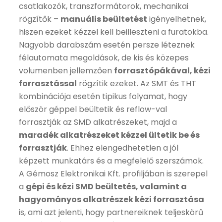
csatlakozók, transzformátorok, mechanikai
rögzítők –
manuális beültetést
igényelhetnek,
hiszen ezeket kézzel kell beilleszteni a furatokba.
Nagyobb darabszám esetén persze léteznek
félautomata megoldások, de kis és közepes
volumenben jellemzően
forrasztópákával, kézi
forrasztással
rögzítik ezeket. Az SMT és THT
kombinációja esetén tipikus folyamat, hogy
először géppel beültetik és reflow-val
forrasztják az SMD alkatrészeket, majd a
maradék alkatrészeket kézzel ültetik be és
forrasztják
. Ehhez elengedhetetlen a jól
képzett munkatárs és a megfelelő szerszámok.
A Gémosz Elektronikai Kft. profiljában is szerepel
a
gépi és kézi SMD beültetés, valamint a
hagyományos alkatrészek kézi forrasztása
is, ami azt jelenti, hogy partnereiknek teljeskörű