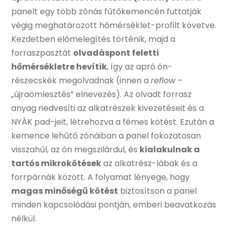
panelt egy több zónás fűtőkemencén futtatják
végig meghatározott hőmérséklet-profilt követve.
Kezdetben előmelegítés történik, majd a
forraszpasztát
olvadáspont feletti
hőmérsékletre hevítik
, így az apró ón-
részecskék megolvadnak (innen a
reflow
–
„újraömlesztés” elnevezés). Az olvadt forrasz
anyag nedvesíti az alkatrészek kivezetéseit és a
NYÁK pad-jeit, létrehozva a fémes kötést. Ezután a
kemence lehűtő zónáiban a panel fokozatosan
visszahűl, az ón megszilárdul, és
kialakulnak a
tartós mikrokötések
az alkatrész-lábak és a
forrpárnák között. A folyamat lényege, hogy
magas minőségű kötést
biztosítson a panel
minden kapcsolódási pontján, emberi beavatkozás
nélkül.