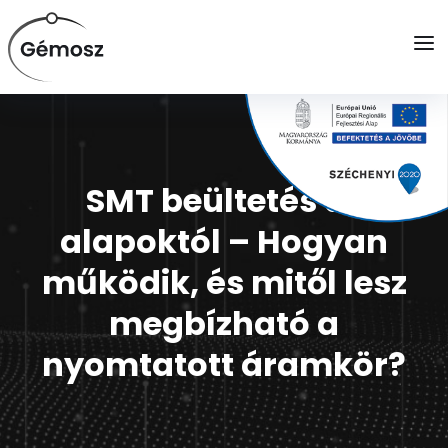
a
SMT beültetés az
alapoktól – Hogyan
működik, és mitől lesz
megbízható a
nyomtatott áramkör?