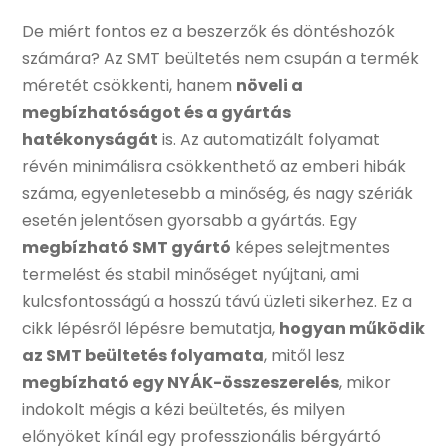
De miért fontos ez a beszerzők és döntéshozók
számára? Az SMT beültetés nem csupán a termék
méretét csökkenti, hanem
növeli a
megbízhatóságot és a gyártás
hatékonyságát
is. Az automatizált folyamat
révén minimálisra csökkenthető az emberi hibák
száma, egyenletesebb a minőség, és nagy szériák
esetén jelentősen gyorsabb a gyártás. Egy
megbízható SMT gyártó
képes selejtmentes
termelést és stabil minőséget nyújtani, ami
kulcsfontosságú a hosszú távú üzleti sikerhez. Ez a
cikk lépésről lépésre bemutatja,
hogyan működik
az SMT beültetés folyamata
, mitől lesz
megbízható egy NYÁK-összeszerelés
, mikor
indokolt mégis a kézi beültetés, és milyen
előnyöket kínál egy professzionális bérgyártó