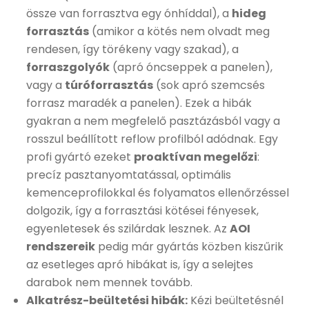
össze van forrasztva egy ónhíddal), a
hideg
forrasztás
(amikor a kötés nem olvadt meg
rendesen, így törékeny vagy szakad), a
forraszgolyók
(apró óncseppek a panelen),
vagy a
túróforrasztás
(sok apró szemcsés
forrasz maradék a panelen). Ezek a hibák
gyakran a nem megfelelő pasztázásból vagy a
rosszul beállított reflow profilból adódnak. Egy
profi gyártó ezeket
proaktívan megelőzi
:
precíz pasztanyomtatással, optimális
kemenceprofilokkal és folyamatos ellenőrzéssel
dolgozik, így a forrasztási kötései fényesek,
egyenletesek és szilárdak lesznek. Az
AOI
rendszereik
pedig már gyártás közben kiszűrik
az esetleges apró hibákat is, így a selejtes
darabok nem mennek tovább.
Alkatrész-beültetési hibák:
Kézi beültetésnél