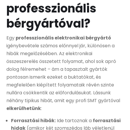
professzionális
bérgyártóval?
Egy
professzionális elektronikai bérgyártó
igénybevétele számos előnnyel jár, különösen a
hibák megelőzésében. Az elektronikai
összeszerelés összetett folyamat, ahol sok apró
dolog félremehet – ám a tapasztalt gyártók
pontosan ismerik ezeket a buktatókat, és
megfelelően kiépített folyamataik révén szinte
nullára csökkentik az előfordulásukat. Lássunk
néhány tipikus hibát, amit egy profi SMT gyártóval
elkerülhetünk
:
Forrasztási hibák:
Ide tartoznak a
forrasztási
hidak
(amikor két szomszédos láb véletlenül