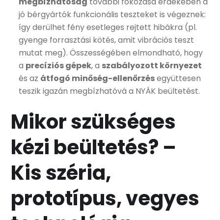
megbízhatóság
további fokozása érdekében a
jó bérgyártók funkcionális teszteket is végeznek:
így derülhet fény esetleges rejtett hibákra (pl.
gyenge forrasztási kötés, amit vibrációs teszt
mutat meg). Összességében elmondható, hogy
a
precíziós gépek
, a
szabályozott környezet
és az
átfogó minőség-ellenőrzés
együttesen
teszik igazán megbízhatóvá a NYÁK beültetést.
Mikor szükséges
kézi beültetés? –
Kis széria,
prototípus, vegyes